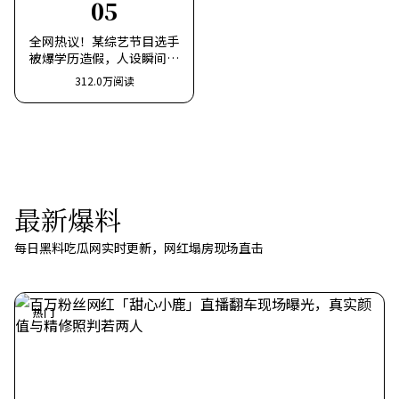
05
全网热议！某综艺节目选手
被爆学历造假，人设瞬间崩
塌
312.0万阅读
最新爆料
每日黑料吃瓜网实时更新，网红塌房现场直击
热门