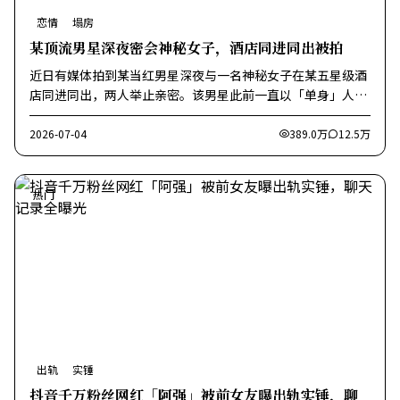
恋情
塌房
某顶流男星深夜密会神秘女子，酒店同进同出被拍
近日有媒体拍到某当红男星深夜与一名神秘女子在某五星级酒
店同进同出，两人举止亲密。该男星此前一直以「单身」人设
示人。
2026-07-04
389.0万
12.5万
热门
出轨
实锤
抖音千万粉丝网红「阿强」被前女友曝出轨实锤，聊