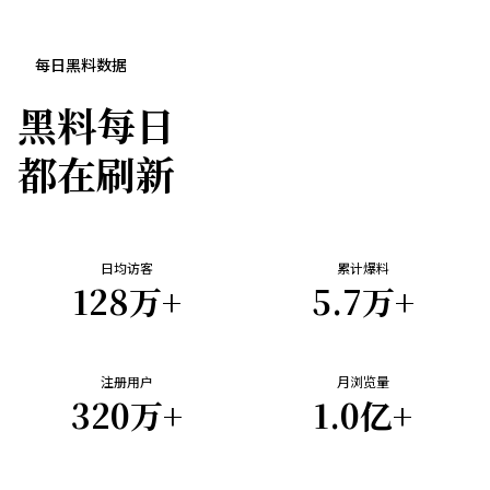
每日黑料数据
黑料每日
都在刷新
日均访客
累计爆料
128
万+
5.7
万+
注册用户
月浏览量
320
万+
1.0
亿+