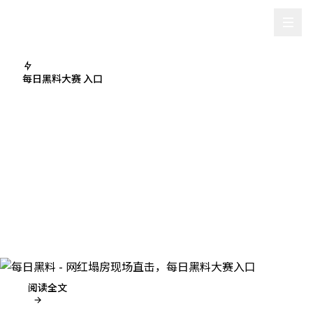
每日黑料
每日黑料大赛 入口
每日黑料大赛第七期投票开
启：谁是你心中本月最大塌房
咖？
每日黑料大赛第七期火热开启！本月候选名单包括甜心小
鹿、大鹏哥、阿强等重磅塌房人物，谁能夺得「月度塌房之
王」称号？由你投票决定！
阅读全文