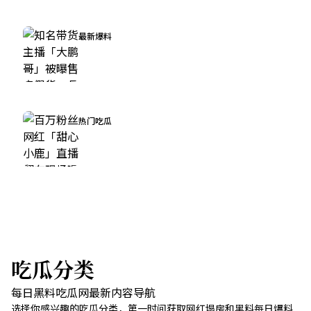
每日黑料大赛入口 →
最新爆料
知名带货主播「大鹏哥」被曝售卖假货，品牌方
连夜发声明撇清关系
215.0万阅读
热门吃瓜
百万粉丝网红「甜心小鹿」直播翻车现场曝光，
真实颜值与精修照判若两人
128.5万阅读
吃瓜分类
每日黑料吃瓜网最新内容导航
选择你感兴趣的吃瓜分类，第一时间获取网红塌房和黑料每日爆料