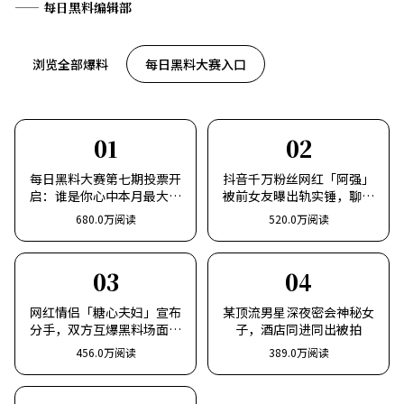
—— 每日黑料编辑部
浏览全部爆料
每日黑料大赛入口
01
02
每日黑料大赛第七期投票开
抖音千万粉丝网红「阿强」
启：谁是你心中本月最大塌
被前女友曝出轨实锤，聊天
房咖？
记录全曝光
680.0万阅读
520.0万阅读
03
04
网红情侣「糖心夫妇」宣布
某顶流男星深夜密会神秘女
分手，双方互爆黑料场面失
子，酒店同进同出被拍
控
456.0万阅读
389.0万阅读